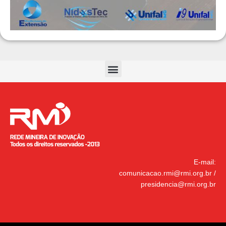
Menu
E-mail:
comunicacao.rmi@rmi.org.br
/
presidencia@rmi.org.br